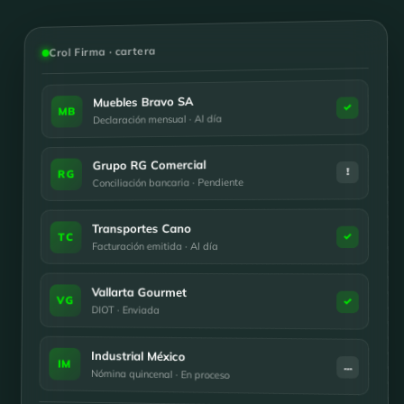
Crol Firma · cartera
Muebles Bravo SA
✓
MB
Declaración mensual · Al día
Grupo RG Comercial
!
RG
Conciliación bancaria · Pendiente
Transportes Cano
✓
TC
Facturación emitida · Al día
Vallarta Gourmet
VG
✓
DIOT · Enviada
Industrial México
IM
…
Nómina quincenal · En proceso